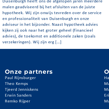
Duisenburgh heeft ons de afgelopen jaren meerdere
malen geadviseerd bij het afsluiten van de juiste
hypotheek. Wij zijn onwijs tevreden over de service
en professionaliteit van Duisenburgh en onze
adviseur in het bijzonder. Naast hypotheek advies
kijken zij ook naar het groter geheel (financieel
advies), de toekomst en additionele zaken (zoals
verzekeringen). Wij zijn erg […]
Onze partners
O
Paul Rijnsburger
Ha
Theo Kemps
Ma
Tjeerd Jenniskens
Ma
Erwin Sanders
Er
Remko Rijper
Ma