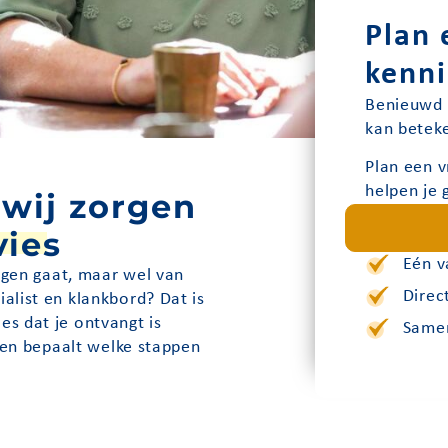
Plan 
kenn
Benieuwd 
kan beteke
Plan een v
helpen je 
 wij zorgen
vies
Eén v
eggen gaat, maar wel van
Direc
alist en klankbord? Dat is
s dat je ontvangt is
Samen
e en bepaalt welke stappen