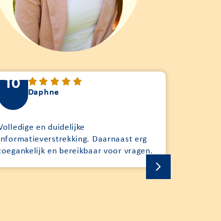
10
9
Daphne
M
Geweldig 
Volledige en duidelijke
taal, zod
informatieverstrekking. Daarnaast erg
(zoals wi
toegankelijk en bereikbaar voor vragen.
over gaat
kunnen 