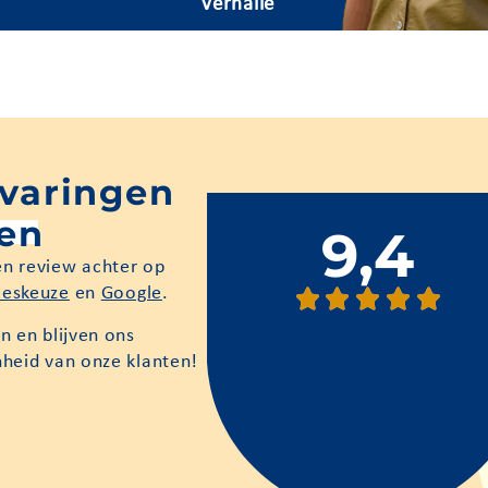
Verhalle
rvaringen
ten
9,4
en review achter op
ieskeuze
en
Google
.
n en blijven ons
nheid van onze klanten!