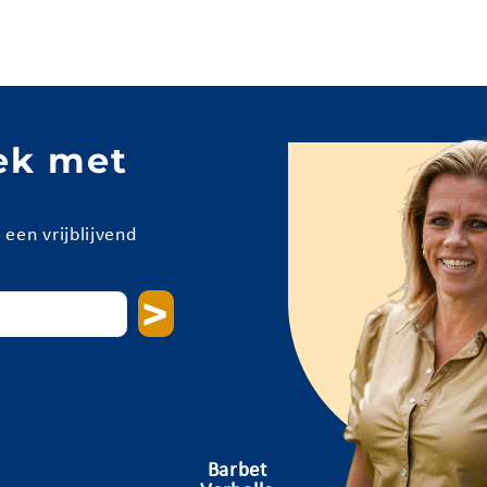
rek met
een vrijblijvend
>
Barbet