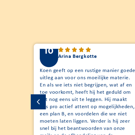
10
Arina Bergkotte
lopen
Koen geeft op een rustige manier goed
erd bij
uitleg aan voor ons moeilijke materie.
otheek.
En als we iets niet begrijpen, wat af en
e service
toe voorkomt, heeft hij het geduld om
nburgh en
het nog eens uit te leggen. Hij maakt
 Naast
ons pro actief attent op mogelijkheden,
 naar het
een plan B, en voordelen die we niet
), de
moeten laten liggen. Verder is hij zeer
(zoals
snel bij het beantwoorden van onze