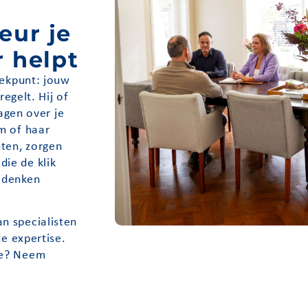
eur je
r helpt
eekpunt: jouw
regelt. Hij of
ragen over je
m of haar
ten, zorgen
ie de klik
edenken
n specialisten
de expertise.
ze? Neem
d