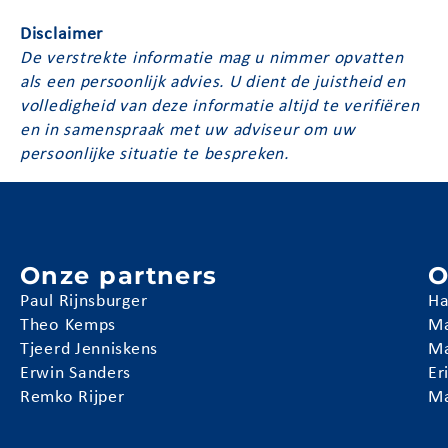
Disclaimer
De verstrekte informatie mag u nimmer opvatten
als een persoonlijk advies. U dient de juistheid en
volledigheid van deze informatie altijd te verifiëren
en in samenspraak met uw adviseur om uw
persoonlijke situatie te bespreken.
Onze partners
O
Paul Rijnsburger
Ha
Theo Kemps
Ma
Tjeerd Jenniskens
Ma
Erwin Sanders
Er
Remko Rijper
Ma