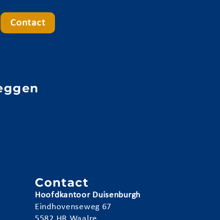
Contact
eggen
e
n
Contact
Hoofdkantoor Duisenburgh
Eindhovenseweg 67
5582 HR Waalre