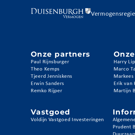
Vermogensregi
Onze partners
Onze
Paul Rijnsburger
Harry Li
Theo Kemps
Marco T
Tjeerd Jenniskens
Markees
Erwin Sanders
Erik van
Remko Rijper
Martijn 
Vastgoed
Info
Voldijn Vastgoed Investeringen
Algemene
Prudent 
Duurzaam