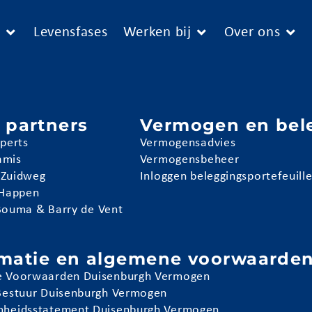
e
Levensfases
Werken bij
Over ons
 partners
Vermogen en bel
pperts
Vermogensadvies
amis
Vermogensbeheer
 Zuidweg
Inloggen beleggingsportefeuill
 Happen
Bouma & Barry de Vent
rmatie en algemene voorwaarde
 Voorwaarden Duisenburgh Vermogen
Bestuur Duisenburgh Vermogen
heidsstatement Duisenburgh Vermogen