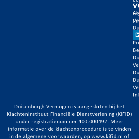
55
v
Al
04
Vo
in
Du
Ve
Pr
Be
Du
Ve
Du
Du
Ve
In
Duisenburgh
Vermogen is aangesloten bij het
Klachteninstituut Financiële Dienstverlening (KiFID)
onder registratienummer 400.000492. Meer
informatie over de klachtenprocedure is te vinden
in de algemene voorwaarden, op
www.kifid.nl
of