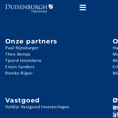
Onze partners
O
Paul Rijnsburger
Ha
Theo Kemps
Ma
Tjeerd Jenniskens
Ma
Erwin Sanders
Er
Remko Rijper
Ma
Vastgoed
I
C
e
Voldijn Vastgoed Investeringen
Ho
a
Ei