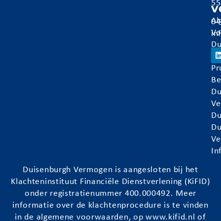
55
v
Al
04
Vo
in
Du
Ve
Pr
Be
Du
Ve
Du
Du
Ve
In
Duisenburgh
Vermogen is aangesloten bij het
Klachteninstituut Financiële Dienstverlening (KiFID)
onder registratienummer 400.000492. Meer
informatie over de klachtenprocedure is te vinden
in de algemene voorwaarden, op
www.kifid.nl
of