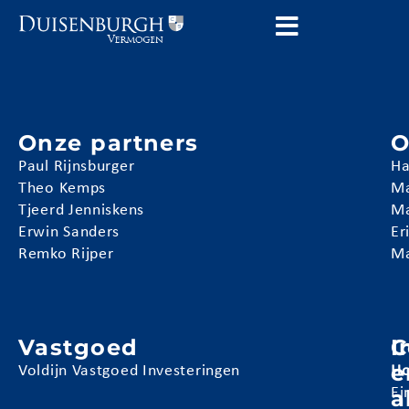
Onze partners
O
Paul Rijnsburger
Ha
Theo Kemps
Ma
Tjeerd Jenniskens
Ma
Erwin Sanders
Er
Remko Rijper
Ma
Vastgoed
I
C
e
Voldijn Vastgoed Investeringen
Ho
a
Ei