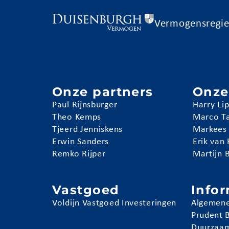
Vermogensregi
Onze partners
Onze
Paul Rijnsburger
Harry Li
Theo Kemps
Marco T
Tjeerd Jenniskens
Markees
Erwin Sanders
Erik van
Remko Rijper
Martijn 
Vastgoed
Info
Voldijn Vastgoed Investeringen
Algemene
Prudent 
Duurzaam