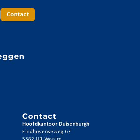
Contact
eggen
e
n
Contact
Hoofdkantoor Duisenburgh
Eindhovenseweg 67
5582 HR Waalre