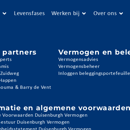
e
Levensfases
Werken bij
Over ons
 partners
Vermogen en bel
pperts
Vermogensadvies
amis
Vermogensbeheer
 Zuidweg
Inloggen beleggingsportefeuill
 Happen
Bouma & Barry de Vent
rmatie en algemene voorwaarde
 Voorwaarden Duisenburgh Vermogen
Bestuur Duisenburgh Vermogen
heidsstatement Duisenburgh Vermogen