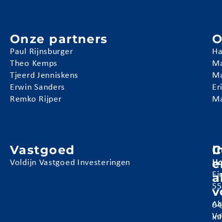
Onze partners
O
Paul Rijnsburger
Ha
Theo Kemps
Ma
Tjeerd Jenniskens
Ma
Erwin Sanders
Er
Remko Rijper
Ma
Vastgoed
I
C
e
Voldijn Vastgoed Investeringen
Ho
a
Ei
55
v
Al
04
Vo
in