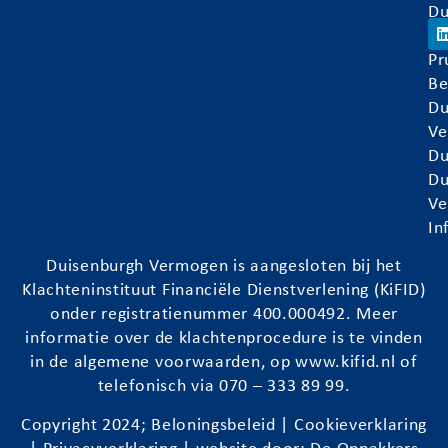
Du
Ve
Pr
Be
Du
Ve
Du
Du
Ve
In
Duisenburgh
Vermogen is aangesloten bij het
Klachteninstituut Financiële Dienstverlening (KiFID)
onder registratienummer 400.000492. Meer
informatie over de klachtenprocedure is te vinden
in de algemene voorwaarden, op
www.kifid.nl
of
telefonisch via 070 – 333 89 99.
Copyright 2024;
Beloningsbeleid
|
Cookieverklaring