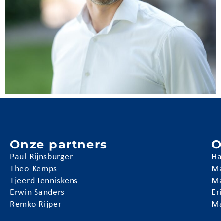
Onze partners
O
Paul Rijnsburger
Ha
Theo Kemps
Ma
Tjeerd Jenniskens
Ma
Erwin Sanders
Er
Remko Rijper
Ma