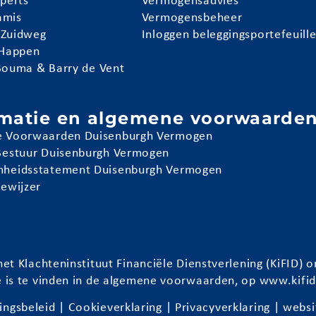
pperts
Vermogensadvies
amis
Vermogensbeheer
 Zuidweg
Inloggen beleggingsportefeuill
 Happen
Bouma & Barry de Vent
rmatie en algemene voorwaarde
 Voorwaarden Duisenburgh Vermogen
Bestuur Duisenburgh Vermogen
heidsstatement Duisenburgh Vermogen
iewijzer
et Klachteninstituut Financiële Dienstverlening (KiFID
e is te vinden in de algemene voorwaarden, op
www.kifid
ingsbeleid
|
Cookieverklaring
|
Privacyverklaring
| websi