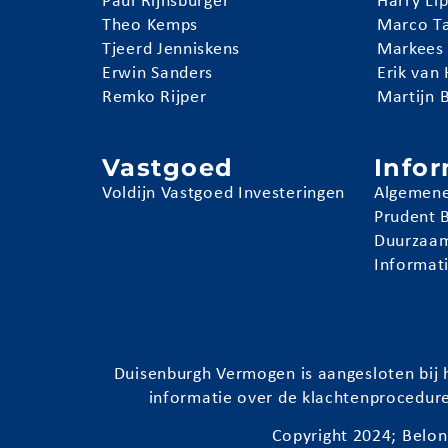
Paul Rijnsburger
Harry Li
Theo Kemps
Marco T
Tjeerd Jenniskens
Markees
Erwin Sanders
Erik van
Remko Rijper
Martijn 
Vastgoed
Info
Voldijn Vastgoed Investeringen
Algemene
Prudent 
Duurzaam
Informat
Duisenburgh
Vermogen is aangesloten bij h
informatie over de klachtenprocedur
Copyright 2024;
Belon