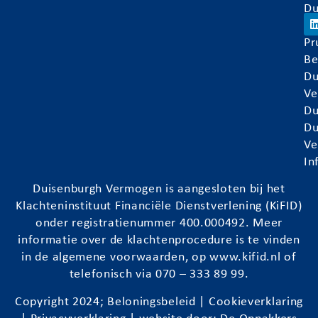
Du
Ve
Pr
Be
Du
Ve
Du
Du
Ve
In
Duisenburgh
Vermogen is aangesloten bij het
Klachteninstituut Financiële Dienstverlening (KiFID)
onder registratienummer 400.000492. Meer
informatie over de klachtenprocedure is te vinden
in de algemene voorwaarden, op
www.kifid.nl
of
telefonisch via 070 – 333 89 99.
Copyright 2024;
Beloningsbeleid
|
Cookieverklaring