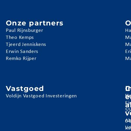
Onze partners
O
Paul Rijnsburger
Ha
Theo Kemps
Ma
Tjeerd Jenniskens
Ma
Erwin Sanders
Er
Remko Rijper
Ma
Vastgoed
I
C
e
Voldijn Vastgoed Investeringen
Ho
a
Ei
55
v
Al
04
Vo
in