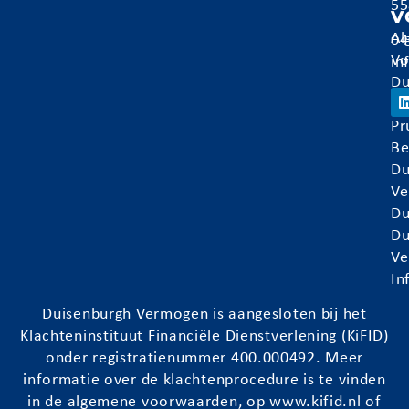
55
v
Al
04
Vo
in
Du
Ve
Pr
Be
Du
Ve
Du
Du
Ve
In
Duisenburgh
Vermogen is aangesloten bij het
Klachteninstituut Financiële Dienstverlening (KiFID)
onder registratienummer 400.000492. Meer
informatie over de klachtenprocedure is te vinden
in de algemene voorwaarden, op
www.kifid.nl
of