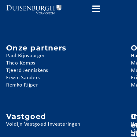
Onze partners
O
Paul Rijnsburger
Ha
Theo Kemps
Ma
Tjeerd Jenniskens
Ma
Erwin Sanders
Er
Remko Rijper
Ma
Vastgoed
I
C
e
Voldijn Vastgoed Investeringen
Ho
a
Ei