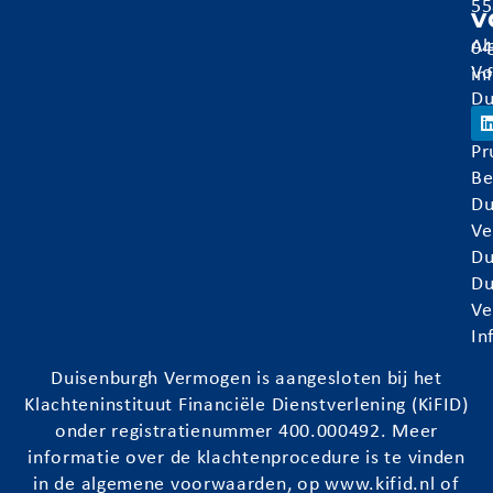
55
v
Al
04
Vo
in
Du
Ve
Pr
Be
Du
Ve
Du
Du
Ve
In
Duisenburgh
Vermogen is aangesloten bij het
Klachteninstituut Financiële Dienstverlening (KiFID)
onder registratienummer 400.000492. Meer
informatie over de klachtenprocedure is te vinden
in de algemene voorwaarden, op
www.kifid.nl
of