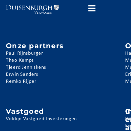
Onze partners
O
Paul Rijnsburger
Ha
Theo Kemps
Ma
Tjeerd Jenniskens
Ma
Erwin Sanders
Er
Remko Rijper
Ma
Vastgoed
I
C
e
Voldijn Vastgoed Investeringen
Ho
a
Ei