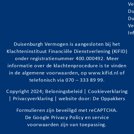
Ve
Du
Du
Ve
In
Duisenburgh
Vermogen is aangesloten bij het
Klachteninstituut Financiële Dienstverlening (KiFID)
onder registratienummer 400.000492. Meer
informatie over de klachtenprocedure is te vinden
in de algemene voorwaarden, op
www.kifid.nl
of
telefonisch via 070 – 333 89 99.
Copyright 2024;
Beloningsbeleid
|
Cookieverklaring
|
Privacyverklaring
| website door:
De Oppakkers
Formulieren zijn beveiligd met reCAPTCHA.
De Google
Privacy Policy
en
service
voorwaarden
zijn van toepassing.