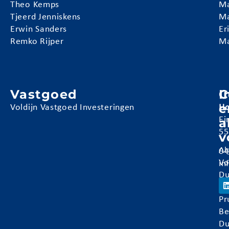
Theo Kemps
Ma
Tjeerd Jenniskens
Ma
Erwin Sanders
Er
Remko Rijper
Ma
Vastgoed
I
C
e
Voldijn Vastgoed Investeringen
Ho
a
Ei
55
v
Al
04
Vo
in
Du
Ve
Pr
Be
Du