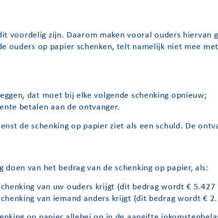
n dit voordelig zijn. Daarom maken vooral ouders hierva
de ouders op papier schenken, telt namelijk niet mee met
leggen, dat moet bij elke volgende schenking opnieuw;
rente betalen aan de ontvanger.
enst de schenking op papier ziet als een schuld. De ontv
 doen van het bedrag van de schenking op papier, als:
schenking van uw ouders krijgt (dit bedrag wordt € 5.427 
schenking van iemand anders krijgt (dit bedrag wordt € 2.
enking op papier allebei op in de aangifte inkomstenbe