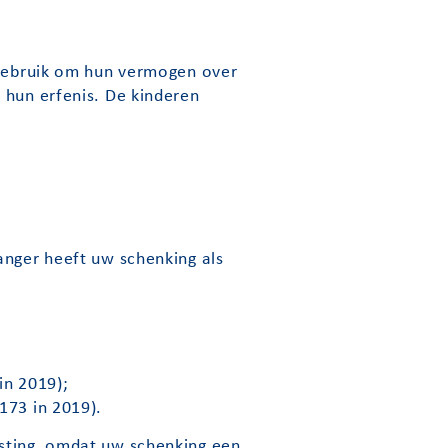
n gebruik om hun vermogen over
 hun erfenis. De kinderen
anger heeft uw schenking als
in 2019);
173 in 2019).
lasting omdat uw schenking een