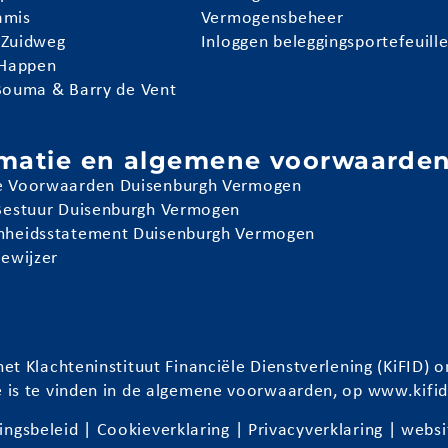
amis
Vermogensbeheer
 Zuidweg
Inloggen beleggingsportefeuill
 Happen
Bouma & Barry de Vent
rmatie en algemene voorwaarde
 Voorwaarden Duisenburgh Vermogen
Bestuur Duisenburgh Vermogen
heidsstatement Duisenburgh Vermogen
iewijzer
et Klachteninstituut Financiële Dienstverlening (KiFID
e is te vinden in de algemene voorwaarden, op
www.kifid
ingsbeleid
|
Cookieverklaring
|
Privacyverklaring
| websi