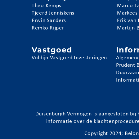
Theo Kemps
Marco T
Tjeerd Jenniskens
Markees
Erwin Sanders
Erik van
Remko Rijper
Martijn 
Vastgoed
Info
Voldijn Vastgoed Investeringen
Algemene
Prudent 
Duurzaam
Informat
Duisenburgh
Vermogen is aangesloten bij h
informatie over de klachtenprocedur
Copyright 2024;
Belon