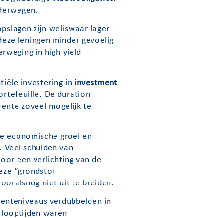
nderwegen.
-opslagen zijn weliswaar lager
eze leningen minder gevoelig
rweging in high yield
iële investering in
investment
ortefeuille. De duration
rente zoveel mogelijk te
nde economische groei en
. Veel schulden van
oor een verlichting van de
deze “grondstof
ooralsnog niet uit te breiden.
 renteniveaus verdubbelden in
e looptijden waren