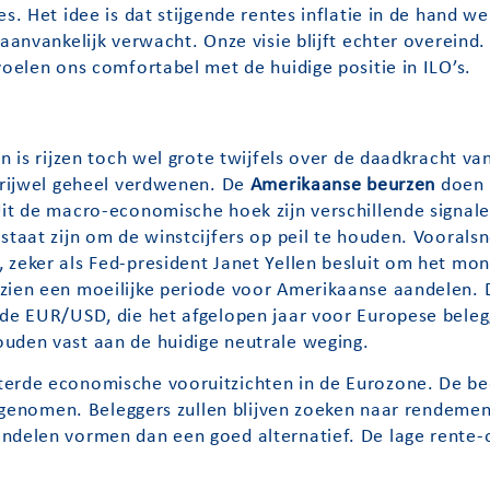
s. Het idee is dat stijgende rentes inflatie in de hand we
aanvankelijk verwacht. Onze visie blijft echter overeind. 
voelen ons comfortabel met de huidige positie in ILO’s.
n is rijzen toch wel grote twijfels over de daadkracht va
 vrijwel geheel verdwenen. De
Amerikaanse beurzen
doen h
it de macro-economische hoek zijn verschillende signalen
staat zijn om de winstcijfers op peil te houden. Vooralsn
zeker als Fed-president Janet Yellen besluit om het mon
zien een moeilijke periode voor Amerikaanse aandelen. 
 de EUR/USD, die het afgelopen jaar voor Europese bele
uden vast aan de huidige neutrale weging.
erde economische vooruitzichten in de Eurozone. De bedr
 afgenomen. Beleggers zullen blijven zoeken naar rendemen
andelen vormen dan een goed alternatief. De lage rente