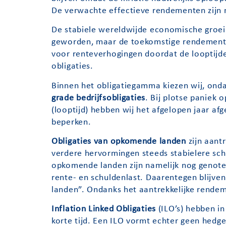
De verwachte effectieve rendementen zijn n
De stabiele wereldwijde economische groei
geworden, maar de toekomstige rendementen
voor renteverhogingen doordat de looptijde
obligaties.
Binnen het obligatiegamma kiezen wij, onda
grade
bedrijfsobligaties
. Bij plotse paniek 
(looptijd) hebben wij het afgelopen jaar a
beperken.
Obligaties van opkomende landen
zijn aant
verdere hervormingen steeds stabielere sc
opkomende landen zijn namelijk nog genotee
rente- en schuldenlast. Daarentegen blijven
landen”. Ondanks het aantrekkelijke rendeme
Inflation Linked Obligaties
(ILO’s) hebben in
korte tijd. Een ILO vormt echter geen hedge