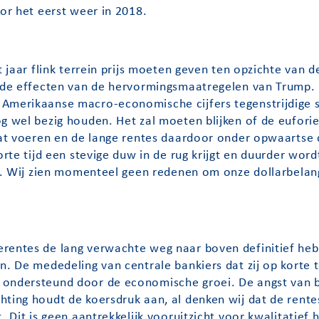
oor het eerst weer in 2018.
et jaar flink terrein prijs moeten geven ten opzichte van
r de effecten van de hervormingsmaatregelen van Trump.
Amerikaanse macro-economische cijfers tegenstrijdige si
og wel bezig houden. Het zal moeten blijken of de eufor
gaat voeren en de lange rentes daardoor onder opwaartse 
orte tijd een stevige duw in de rug krijgt en duurder word
kt. Wij zien momenteel geen redenen om onze dollarbelang
rentes de lang verwachte weg naar boven definitief heb
n. De mededeling van centrale bankiers dat zij op korte 
 ondersteund door de economische groei. De angst van b
ting houdt de koersdruk aan, al denken wij dat de rentes
t. Dit is geen aantrekkelijk vooruitzicht voor kwalitatie