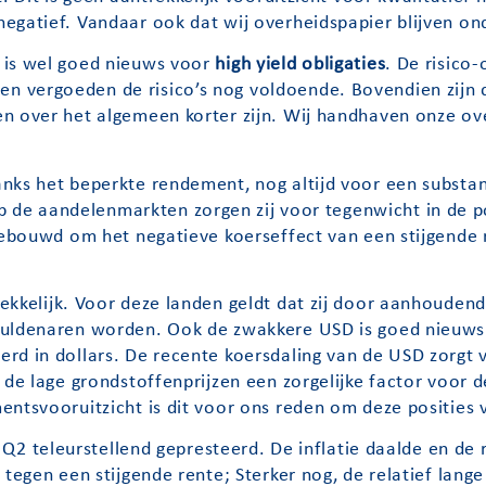
egatief. Vandaar ook dat wij overheidspapier blijven o
 is wel goed nieuws voor
high yield obligaties
. De risico
 vergoeden de risico’s nog voldoende. Bovendien zijn d
n over het algemeen korter zijn. Wij handhaven onze ove
nks het beperkte rendement, nog altijd voor een substant
op de aandelenmarkten zorgen zij voor tegenwicht in de p
fgebouwd om het negatieve koerseffect van een stijgende 
rekkelijk. Voor deze landen geldt dat zij door aanhoude
huldenaren worden. Ook de zwakkere USD is goed nieuws
rd in dollars. De recente koersdaling van de USD zorgt v
 de lage grondstoffenprijzen een zorgelijke factor voor 
ntsvooruitzicht is dit voor ons reden om deze posities v
 Q2 teleurstellend gepresteerd. De inflatie daalde en de
 tegen een stijgende rente; Sterker nog, de relatief lang