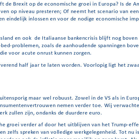
ft de Brexit op de economische groei in Europa? Is de A
ijven op niveau presteren; Of neemt het scenario van ee
n eindelijk inlossen en voor de nodige economische impu
.
itsland en ook de Italiaanse bankencrisis blijft nog bove
s-bed-problemen, zoals de aanhoudende spanningen bove
die voor acute onrust kunnen zorgen.
rend half jaar te laten worden. Voorlopig ligt het zwaar
buitensporig maar wel robuust. Zowel in de VS als in Europ
onsumentenvertrouwen nemen verder toe. Wij verwachten
rk zullen zijn, ondanks de duurdere euro.
 groei verder af door het uitblijven van het Trump-eff
n zelfs spreken van volledige werkgelegenheid. Tot nu is