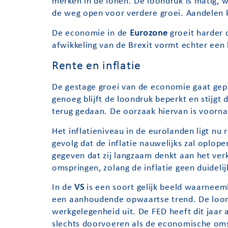
merken in de lonen. De loondruk is matig, w
de weg open voor verdere groei. Aandelen k
De economie in de
Eurozone
groeit harder 
afwikkeling van de Brexit vormt echter een
Rente en inflatie
De gestage groei van de economie gaat g
genoeg blijft de loondruk beperkt en stijgt 
terug gedaan. De oorzaak hiervan is voorna
Het inflatieniveau in de eurolanden ligt nu 
gevolg dat de inflatie nauwelijks zal oplop
gegeven dat zij langzaam denkt aan het ver
omspringen, zolang de inflatie geen duidelijk
In de
VS
is een soort gelijk beeld waarneemba
een aanhoudende opwaartse trend. De loondr
werkgelegenheid uit. De FED heeft dit jaar 
slechts doorvoeren als de economische oms