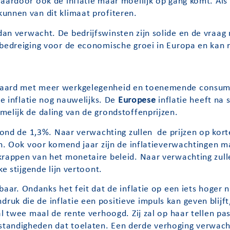
aardoor ook de inflatie maar moeilijk op gang komt. Als d
unnen van dit klimaat profiteren.
dan verwacht. De bedrijfswinsten zijn solide en de vraag
 bedreiging voor de economische groei in Europa en kan r
epaard met meer werkgelegenheid en toenemende consu
de inflatie nog nauwelijks. De
Europese
inflatie heeft na s
melijk de daling van de grondstoffenprijzen.
rond de 1,3%. Naar verwachting zullen de prijzen op korte
en. Ook voor komend jaar zijn de inflatieverwachtingen m
krappen van het monetaire beleid. Naar verwachting zulle
e stijgende lijn vertoont.
ar. Ondanks het feit dat de inflatie op een iets hoger ni
uk die de inflatie een positieve impuls kan geven blijf
al twee maal de rente verhoogd. Zij zal op haar tellen p
tandigheden dat toelaten. Een derde verhoging verwacht