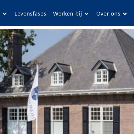
e
Levensfases
Werken bij
Over ons