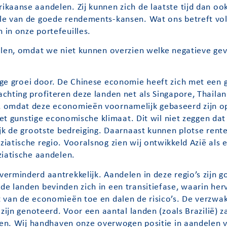
ikaanse aandelen. Zij kunnen zich de laatste tijd dan o
lle van de goede rendements-kansen. Wat ons betreft v
in onze portefeuilles.
elen, omdat we niet kunnen overzien welke negatieve gev
e groei door. De Chinese economie heeft zich met een g
chting profiteren deze landen net als Singapore, Thailan
, omdat deze economieën voornamelijk gebaseerd zijn o
het gunstige economische klimaat. Dit wil niet zeggen dat
jk de grootste bedreiging. Daarnaast kunnen plotse rentes
iatische regio. Vooralsnog zien wij ontwikkeld Azië als 
ziatische aandelen.
verminderd aantrekkelijk. Aandelen in deze regio’s zijn 
e landen bevinden zich in een transitiefase, waarin her
 van de economieën toe en dalen de risico’s. De verzwak
zijn genoteerd. Voor een aantal landen (zoals Brazilië) z
pelen. Wij handhaven onze overwogen positie in aandelen