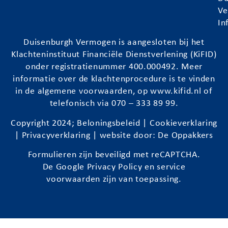
Ve
In
Duisenburgh
Vermogen is aangesloten bij het
Klachteninstituut Financiële Dienstverlening (KiFID)
onder registratienummer 400.000492. Meer
informatie over de klachtenprocedure is te vinden
in de algemene voorwaarden, op
www.kifid.nl
of
telefonisch via 070 – 333 89 99.
Copyright 2024;
Beloningsbeleid
|
Cookieverklaring
|
Privacyverklaring
| website door:
De Oppakkers
Formulieren zijn beveiligd met reCAPTCHA.
De Google
Privacy Policy
en
service
voorwaarden
zijn van toepassing.