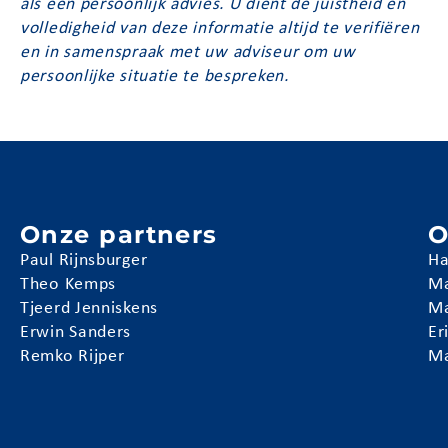
als een persoonlijk advies. U dient de juistheid en
volledigheid van deze informatie altijd te verifiëren
en in samenspraak met uw adviseur om uw
persoonlijke situatie te bespreken.
Onze partners
O
Paul Rijnsburger
Ha
Theo Kemps
Ma
Tjeerd Jenniskens
Ma
Erwin Sanders
Er
Remko Rijper
Ma