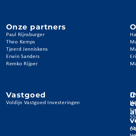
Onze partners
O
Paul Rijnsburger
Ha
Theo Kemps
Ma
Tjeerd Jenniskens
Ma
Erwin Sanders
Er
Remko Rijper
Ma
Vastgoed
I
C
e
Voldijn Vastgoed Investeringen
Ho
a
Ei
55
v
Al
04
Vo