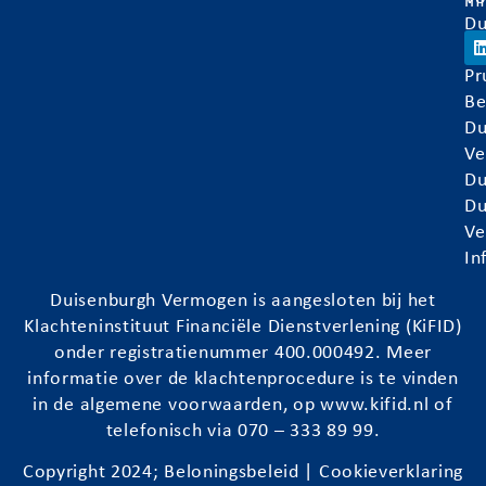
in
Du
Ve
Pr
Be
Du
Ve
Du
Du
Ve
In
Duisenburgh
Vermogen is aangesloten bij het
Klachteninstituut Financiële Dienstverlening (KiFID)
onder registratienummer 400.000492. Meer
informatie over de klachtenprocedure is te vinden
in de algemene voorwaarden, op
www.kifid.nl
of
telefonisch via 070 – 333 89 99.
Copyright 2024;
Beloningsbeleid
|
Cookieverklaring