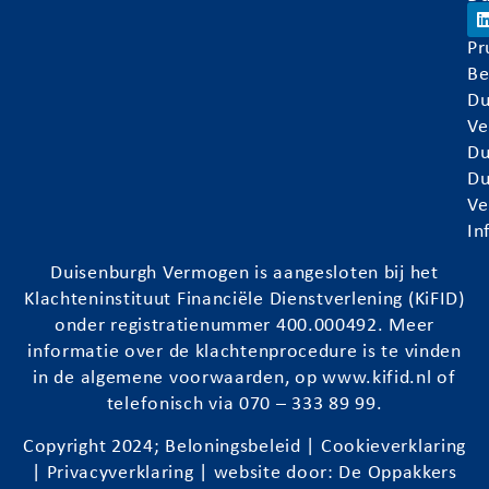
Ve
Pr
Be
Du
Ve
Du
Du
Ve
In
Duisenburgh
Vermogen is aangesloten bij het
Klachteninstituut Financiële Dienstverlening (KiFID)
onder registratienummer 400.000492. Meer
informatie over de klachtenprocedure is te vinden
in de algemene voorwaarden, op
www.kifid.nl
of
telefonisch via 070 – 333 89 99.
Copyright 2024;
Beloningsbeleid
|
Cookieverklaring
|
Privacyverklaring
| website door:
De Oppakkers