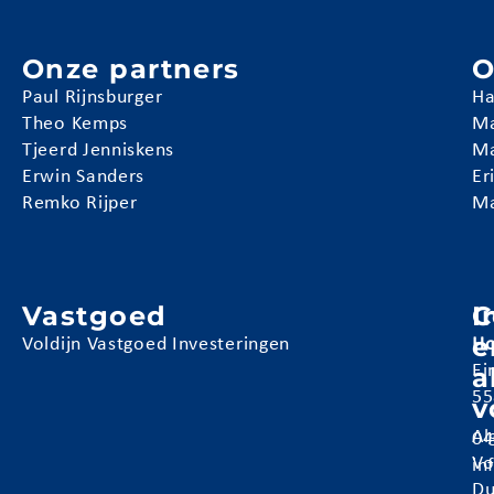
Onze partners
O
Paul Rijnsburger
Ha
Theo Kemps
Ma
Tjeerd Jenniskens
Ma
Erwin Sanders
Er
Remko Rijper
Ma
Vastgoed
I
C
e
Voldijn Vastgoed Investeringen
Ho
a
Ei
55
v
Al
04
Vo
in
Du