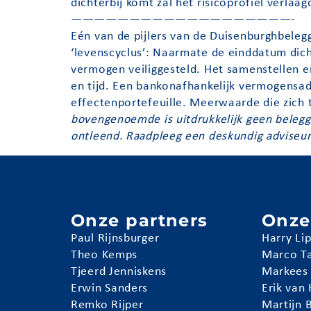
dichterbij komt zal het risicoprofiel verla
———————————————————-
Eén van de pijlers van de Duisenburghbeleggi
‘levenscyclus’: Naarmate de einddatum dicht
vermogen veiliggesteld. Het samenstellen e
en tijd. Een bankonafhankelijk vermogensadv
effectenportefeuille. Meerwaarde die zich 
bovengenoemde is uitdrukkelijk geen belegg
ontleend. Raadpleeg een deskundig adviseur
Onze partners
Onze
Paul Rijnsburger
Harry Li
Theo Kemps
Marco T
Tjeerd Jenniskens
Markees
Erwin Sanders
Erik van
Remko Rijper
Martijn 