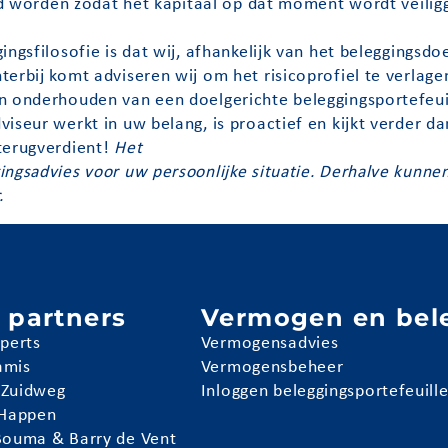
agd worden zodat het kapitaal op dat moment wordt veilig
ngsfilosofie is dat wij, afhankelijk van het beleggingsdo
erbij komt adviseren wij om het risicoprofiel te verlage
n onderhouden van een doelgerichte beleggingsportefeuil
iseur werkt in uw belang, is proactief en kijkt verder d
terugverdient!
Het
ingsadvies voor uw persoonlijke situatie. Derhalve kunne
.
 partners
Vermogen en bel
pperts
Vermogensadvies
amis
Vermogensbeheer
 Zuidweg
Inloggen beleggingsportefeuill
 Happen
Bouma & Barry de Vent