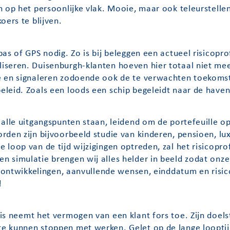
n op het persoonlijke vlak. Mooie, maar ook teleurstelle
oers te blijven.
as of GPS nodig. Zo is bij beleggen een actueel risicopr
seren. Duisenburgh-klanten hoeven hier totaal niet mee 
e en signaleren zodoende ook de te verwachten toekomst
leid. Zoals een loods een schip begeleidt naar de haven,
alle uitgangspunten staan, leidend om de portefeuille o
rden zijn bijvoorbeeld studie van kinderen, pensioen, lu
loop van de tijd wijzigingen optreden, zal het risicoprof
simulatie brengen wij alles helder in beeld zodat onze k
ke ontwikkelingen, aanvullende wensen, einddatum en risi
!
is neemt het vermogen van een klant fors toe. Zijn doels
e kunnen stoppen met werken. Gelet op de lange loopti