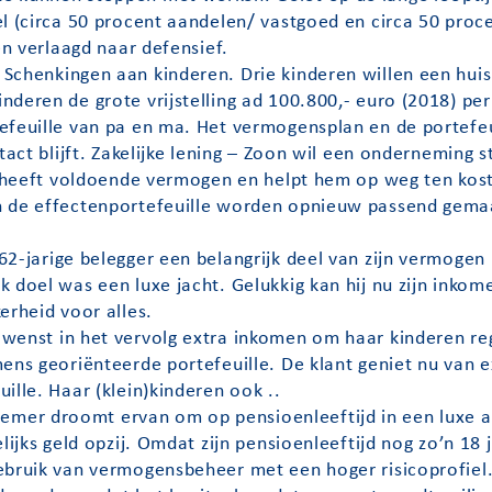
l (circa 50 procent aandelen/ vastgoed en circa 50 procen
en verlaagd naar defensief.
 Schenkingen aan kinderen. Drie kinderen willen een hu
deren de grote vrijstelling ad 100.800,- euro (2018) per
efeuille van pa en ma. Het vermogensplan en de portefe
tact blijft. Zakelijke lening – Zoon wil een onderneming 
Pa heeft voldoende vermogen en helpt hem op weg ten kost
n de effectenportefeuille worden opnieuw passend gemaa
62-jarige belegger een belangrijk deel van zijn vermogen
 doel was een luxe jacht. Gelukkig kan hij nu zijn inkom
erheid voor alles.
wenst in het vervolg extra inkomen om haar kinderen reg
ens georiënteerde portefeuille. De klant geniet nu van e
ille. Haar (klein)kinderen ook ..
emer droomt ervan om op pensioenleeftijd in een luxe 
lijks geld opzij. Omdat zijn pensioenleeftijd nog zo’n 18 
gebruik van vermogensbeheer met een hoger risicoprofi