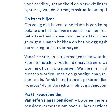
voor carrière, gezondheid en ontwikkelinge
bijsturing van de vermogenssituatie om op k
Op koers blijven
Om veilig een haven te bereiken is een komp
belang om het doelvermogen te kunnen reali
betrokkenheid groeien wij met de klant me
gevolgen kunnen hebben op het beleggingsbe
betrekking tot het vermogen.
Vanaf de start is het vermogensplan waarin 
koers te houden. Doelen die nagestreefd wo
woning of vermogensgroei. Wanneer er in de 
moeten worden. Met een grondige analyse en 
aan toe is. Denk hierbij aan de persoonlij
‘kompas’ de juiste richting blijven aangeven
Praktijkvoorbeelden
Van erfenis naar pensioen
– Door een erfen
pensioenvermogen om over 15 jaar eerder t