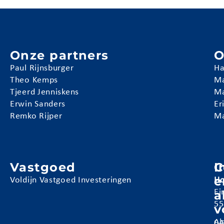
Onze partners
O
Paul Rijnsburger
Ha
Theo Kemps
Ma
Tjeerd Jenniskens
Ma
Erwin Sanders
Er
Remko Rijper
Ma
Vastgoed
I
C
e
Voldijn Vastgoed Investeringen
Ho
a
Ei
55
v
Al
04