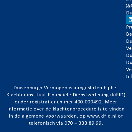
Vo
in
Du
Ve
Pr
Be
Du
Ve
Du
Du
Ve
In
Duisenburgh
Vermogen is aangesloten bij het
Klachteninstituut Financiële Dienstverlening (KiFID)
onder registratienummer 400.000492. Meer
informatie over de klachtenprocedure is te vinden
in de algemene voorwaarden, op
www.kifid.nl
of
telefonisch via 070 – 333 89 99.