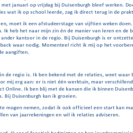
en met januari op vrijdag bij Duisenburgh bleef werken. D
s wat ik op school leerde, zag ik direct terug in de prakt
deren, moet ik een afstudeerstage van vijftien weken doen
 Ik heb het naar mijn zin én de manier van leren en de beg
n ander kantoor in de regio. Bij Duisenburgh is er ontzett
dback waar nodig. Momenteel richt ik mij op het voorber
de aangiften.
 de regio is. Ik ben bekend met de relaties, weet waar b
r mij erg aan: er is niet één werktuin, maar verschillen
act Online.
Ik ben blij met de kansen die ik binnen Duisen
s. Bij Duisenburgh kan ik groeien.
t te mogen nemen, zodat ik ook officieel een start kan m
len van jaarrekeningen en wil ik relaties adviseren.