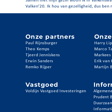
Samen met mijn gezin woon ik in Valkenswa
Valken’20. Ik hou van gezelligheid, dus ben 
Onze partners
Onze
Paul Rijnsburger
Harry Li
Theo Kemps
Marco T
Tjeerd Jenniskens
Markees
Erwin Sanders
Erik van
Remko Rijper
Martijn 
Vastgoed
Info
Voldijn Vastgoed Investeringen
Algemene
Prudent 
Duurzaam
Informat