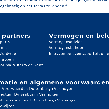
ard. Ik speel fanatiek badminton en ben jeugdcommissiel
regelmatig op het terras te vinden.”
 partners
Vermogen en bel
pperts
Vermogensadvies
amis
Vermogensbeheer
 Zuidweg
Inloggen beleggingsportefeuill
 Happen
Bouma & Barry de Vent
rmatie en algemene voorwaarde
 Voorwaarden Duisenburgh Vermogen
Bestuur Duisenburgh Vermogen
heidsstatement Duisenburgh Vermogen
iewijzer