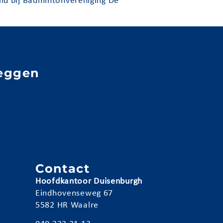
id bij Badmintonvereniging De
eggen
e
n
Contact
Hoofdkantoor Duisenburgh
Eindhovenseweg 67
5582 HR Waalre