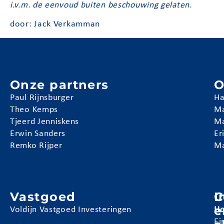
i.v.m. de eenvoud buiten beschouwing gelaten.
door: Jack Verkamman
Onze partners
O
Paul Rijnsburger
Ha
Theo Kemps
Ma
Tjeerd Jenniskens
Ma
Erwin Sanders
Er
Remko Rijper
Ma
Vastgoed
I
C
e
Voldijn Vastgoed Investeringen
Ho
Ei