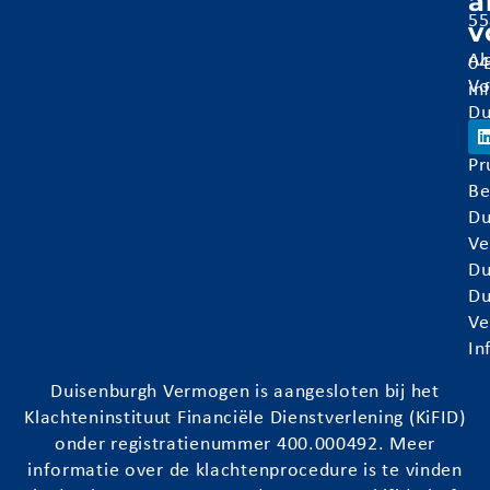
a
55
v
Al
04
Vo
in
Du
Ve
Pr
Be
Du
Ve
Du
Du
Ve
In
Duisenburgh
Vermogen is aangesloten bij het
Klachteninstituut Financiële Dienstverlening (KiFID)
onder registratienummer 400.000492. Meer
informatie over de klachtenprocedure is te vinden