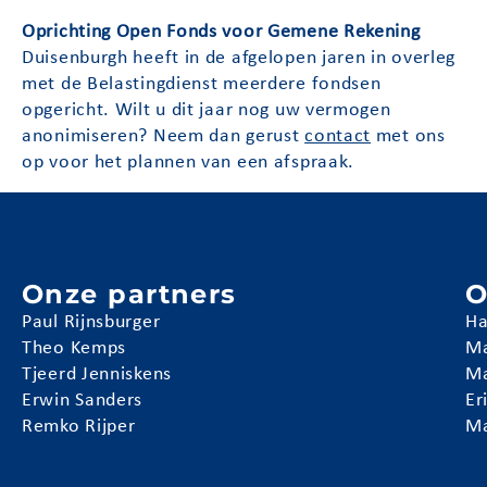
Oprichting Open Fonds voor Gemene Rekening
Duisenburgh heeft in de afgelopen jaren in overleg
met de Belastingdienst meerdere fondsen
opgericht. Wilt u dit jaar nog uw vermogen
anonimiseren? Neem dan gerust
contact
met ons
op voor het plannen van een afspraak.
Onze partners
O
Paul Rijnsburger
Ha
Theo Kemps
Ma
Tjeerd Jenniskens
Ma
Erwin Sanders
Er
Remko Rijper
Ma