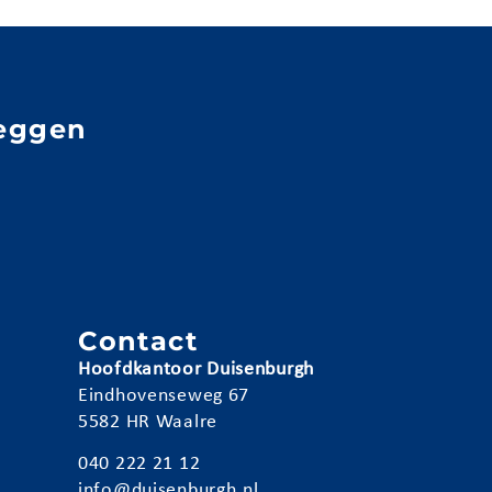
eggen
e
n
Contact
Hoofdkantoor Duisenburgh
Eindhovenseweg 67
5582 HR Waalre
040 222 21 12
info@duisenburgh.nl