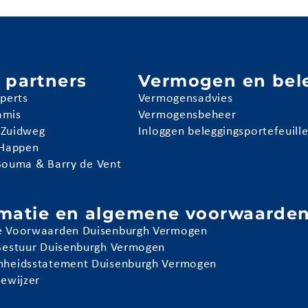
 partners
Vermogen en bel
pperts
Vermogensadvies
amis
Vermogensbeheer
 Zuidweg
Inloggen beleggingsportefeuill
 Happen
Bouma & Barry de Vent
rmatie en algemene voorwaarde
 Voorwaarden Duisenburgh Vermogen
Bestuur Duisenburgh Vermogen
heidsstatement Duisenburgh Vermogen
iewijzer