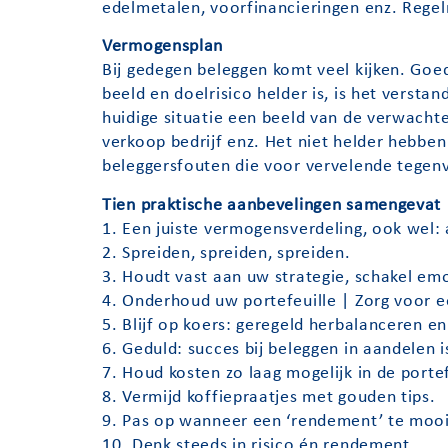
edelmetalen, voorfinancieringen enz. Regel
Vermogensplan
Bij gedegen beleggen komt veel kijken. Goe
beeld en doelrisico helder is, is het versta
huidige situatie een beeld van de verwacht
verkoop bedrijf enz. Het niet helder hebben
beleggersfouten die voor vervelende tegenv
Tien praktische aanbevelingen samengevat
1. Een juiste vermogensverdeling, ook wel
2. Spreiden, spreiden, spreiden.
3. Houdt vast aan uw strategie, schakel emo
4. Onderhoud uw portefeuille | Zorg voor e
5. Blijf op koers: geregeld herbalanceren e
6. Geduld: succes bij beleggen in aandelen i
7. Houd kosten zo laag mogelijk in de portef
8. Vermijd koffiepraatjes met gouden tips.
9. Pas op wanneer een ‘rendement’ te mooi 
10. Denk steeds in risico én rendement.