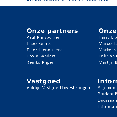
Onze partners
Onze
Paul Rijnsburger
Harry Li
Theo Kemps
Marco T
Tjeerd Jenniskens
Markees
Erwin Sanders
Erik van
Remko Rijper
Martijn 
Vastgoed
Info
Voldijn Vastgoed Investeringen
Algemene
Prudent 
Duurzaam
Informat